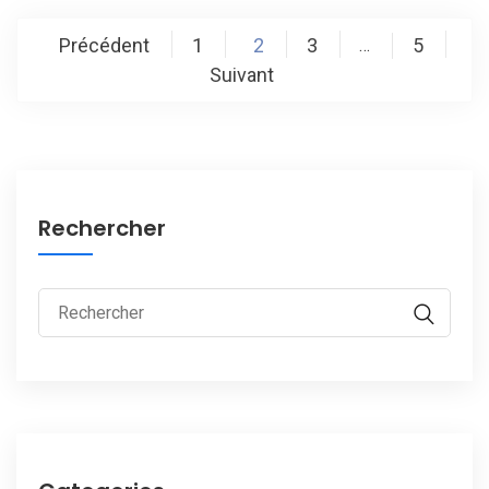
Navigation
Précédent
1
2
3
5
…
des
Suivant
articles
Rechercher
Rechercher :