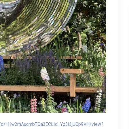
file/d/1Hw2rhAucmbTQa3ECLId_Yp3i3jUCp9KH/view?